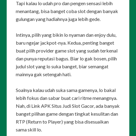
Tapi kalau lo udah pro dan pengen sensasi lebih
menantang, bisa banget coba slot dengan banyak
gulungan yang hadiahnya juga lebih gede.
Intinya, pilih yang bikin lo nyaman dan enjoy dulu,
baru ngejar jackpot-nya.
Kedua, penting banget
buat pilih provider game slot yang sudah terkenal
dan punya reputasi bagus.
Biar lo gak bosen, pilih
judul slot yang lo suka banget, biar semangat
mainnya gak setengah hati.
Soalnya kalau udah suka sama gamenya, lo bakal
lebih fokus dan sabar buat cari ritme menangnya.
Nah, di Link APK Situs Judi Slot Gacor, ada banyak
banget pilihan game dengan tingkat kesulitan dan
RTP (Return to Player) yang bisa disesuaikan
sama skill lo.