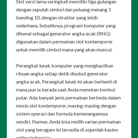
Slot versi lama seringkali memiliki tiga gulungan
dengan sepuluh simbol dan peluang menang 1
banding 10, dengan struktur yang lebih
sederhana.
Sebaliknya, program komputer yang
dikenal sebagai generator angka acak (RNG)
digunakan dalam permainan slot kontemporer
untuk memilih simbol mana yang akan muncul.
Perangkat lunak komputer yang menghasilkan
ribuan angka setiap detik disebut generator
angka acak. Perangkat lunak ini akan berhenti di
mana pun ia berada saat Anda menekan tombol
putar.
Ada banyak jenis permainan berbeda dalam
mesin slot kontemporer, masing-masing dengan
sistem operasi dan formula kemenangannya
sendiri. Namun, Anda bisa meilih varian permainan
slot yang beragam ini tersedia di sejumlah kasino
online Indonesia.