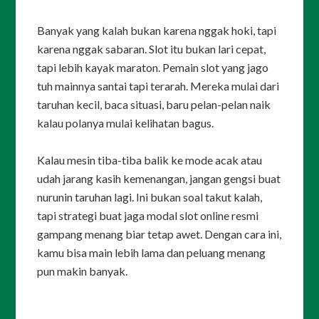
Banyak yang kalah bukan karena nggak hoki, tapi
karena nggak sabaran. Slot itu bukan lari cepat,
tapi lebih kayak maraton. Pemain slot yang jago
tuh mainnya santai tapi terarah. Mereka mulai dari
taruhan kecil, baca situasi, baru pelan-pelan naik
kalau polanya mulai kelihatan bagus.
Kalau mesin tiba-tiba balik ke mode acak atau
udah jarang kasih kemenangan, jangan gengsi buat
nurunin taruhan lagi. Ini bukan soal takut kalah,
tapi strategi buat jaga modal slot online resmi
gampang menang biar tetap awet. Dengan cara ini,
kamu bisa main lebih lama dan peluang menang
pun makin banyak.