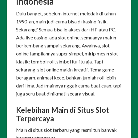
Indonesia
Dulu banget, sebelum internet meledak di tahun
1990-an, main judi cuma bisa di kasino fisik.
Sekarang? Semua bisa lo akses dari HP atau PC.
Ada live casino, ada slot online, semuanya makin
berkembang sampai sekarang.
Awalnya, slot
online tampilannya super simpel, mirip mesin slot
klasik: tombol roll, simbol itu-itu aja. Tapi
sekarang, slot online makin kreatif. Tema game
beragam, animasi kece, bahkan jumlah roll lebih
dari lima. Jadi mainnya nggak cuma buat cuan, tapi
juga seru buat dinikmati secara visual.
Kelebihan Main di Situs Slot
Terpercaya
Main di situs slot terbaru yang resmi tuh banyak
banget untungnya: