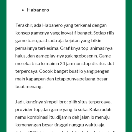
Habanero
Terakhir, ada Habanero yang terkenal dengan
konsep gamenya yang inovatif banget. Setiap rilis
game baru, pasti ada aja kejutan yang bikin
pemainnya terkesima. Grafiknya top, animasinya
halus, dan gameplay-nya gak ngebosenin. Game
mereka bisa lo mainin 24 jam nonstop di situs slot
terpercaya. Cocok banget buat lo yang pengen
main kapanpun dan tetap punya peluang besar
buat menang.
Jadi, kuncinya simpel, bro: pilih situs terpercaya,
provider top, dan game yang lo suka. Kalau udah
nemu kombinasi itu, dijamin deh jalan lo menuju
kemenangan besar tinggal nunggu waktu aja.