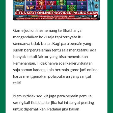
Game judi online memang terlihat hanya
mengandalkan hoki saja tapi ternyata itu
semuanya tidak benar. Bagi para pemain yang
sudah berpengalaman tentu saja mengetahui ada
banyak sekali faktor yang bisa menentukan
kemenangan. Tidak hanya soal keberuntungan
saja namun kadang kala bermain game judi online
harus menggunakan pola putaran yang sangat
teliti.
Namun tidak sedikit juga para pemain pemula
seringkali tidak sadar jika hal ini sangat penting
untuk diperhatikan. Padahal jika kalian