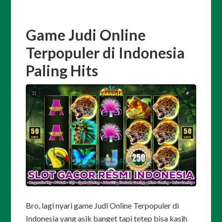
Game Judi Online
Terpopuler di Indonesia
Paling Hits
Bro, lagi nyari game Judi Online Terpopuler di
Indonesia yang asik banget tapi tetep bisa kasih