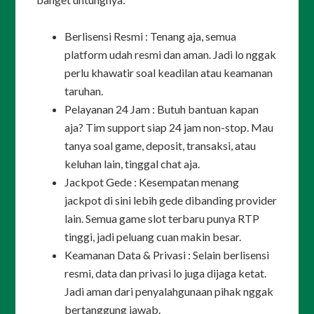
Berlisensi Resmi :
Tenang aja, semua
platform udah resmi dan aman. Jadi lo nggak
perlu khawatir soal keadilan atau keamanan
taruhan.
Pelayanan 24 Jam :
Butuh bantuan kapan
aja? Tim support siap 24 jam non-stop. Mau
tanya soal game, deposit, transaksi, atau
keluhan lain, tinggal chat aja.
Jackpot Gede :
Kesempatan menang
jackpot di sini lebih gede dibanding provider
lain. Semua game slot terbaru punya RTP
tinggi, jadi peluang cuan makin besar.
Keamanan Data & Privasi :
Selain berlisensi
resmi, data dan privasi lo juga dijaga ketat.
Jadi aman dari penyalahgunaan pihak nggak
bertanggung jawab.