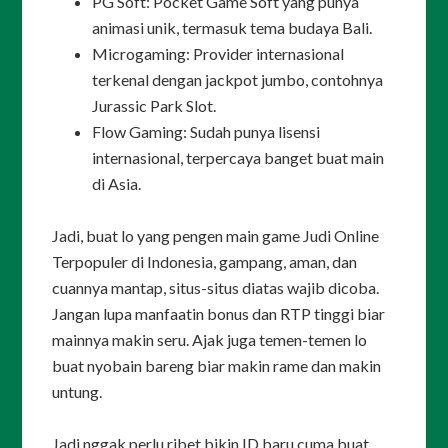
PG Soft: Pocket Game Soft yang punya
animasi unik, termasuk tema budaya Bali.
Microgaming: Provider internasional
terkenal dengan jackpot jumbo, contohnya
Jurassic Park Slot.
Flow Gaming: Sudah punya lisensi
internasional, terpercaya banget buat main
di Asia.
Jadi, buat lo yang pengen main game Judi Online
Terpopuler di Indonesia, gampang, aman, dan
cuannya mantap, situs-situs diatas wajib dicoba.
Jangan lupa manfaatin bonus dan RTP tinggi biar
mainnya makin seru. Ajak juga temen-temen lo
buat nyobain bareng biar makin rame dan makin
untung.
Jadi nggak perlu ribet bikin ID baru cuma buat