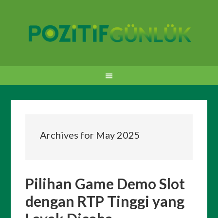
Archives for May 2025
Pilihan Game Demo Slot
dengan RTP Tinggi yang