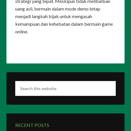
strategi yang tepat. Meskipun tidak melibatkan
uang asli, bermain dalam mode demo tetap
menjadi langkah bijak untuk mengasah
kemampuan dan kehebatan dalam bermain game
online.
RECENT POSTS