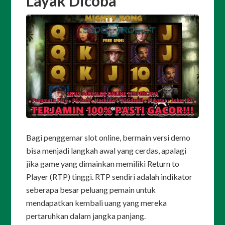
Layak Dicoba
Bagi penggemar slot online, bermain versi demo
bisa menjadi langkah awal yang cerdas, apalagi
jika game yang dimainkan memiliki Return to
Player (RTP) tinggi. RTP sendiri adalah indikator
seberapa besar peluang pemain untuk
mendapatkan kembali uang yang mereka
pertaruhkan dalam jangka panjang.