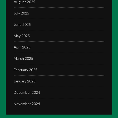
August 2025
July 2025
June 2025
May 2025
April 2025
March 2025
February 2025
January 2025
December 2024
November 2024