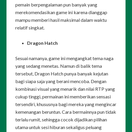
pemain berpengalaman pun banyak yang
merekomendasikan game ini karena dianggap
mampu memberi hasil maksimal dalam waktu
relatif singkat.
Dragon Hatch
Sesuai namanya, game ini mengangkat tema naga
yang sedang menetas. Namun di balik tema
tersebut, Dragon Hatch punya banyak kejutan
bagi siapa saja yang berani mencoba. Dengan
kombinasi visual yang menarik dan nilai RTP yang
cukup tinggi, permainan ini memberikan sensasi
tersendiri, khususnya bagi mereka yang mengincar
kemenangan beruntun. Cara bermainnya pun tidak
terlalu rumit, sehingga cocok dijadikan pilihan
utama untuk sesi hiburan sekaligus peluang